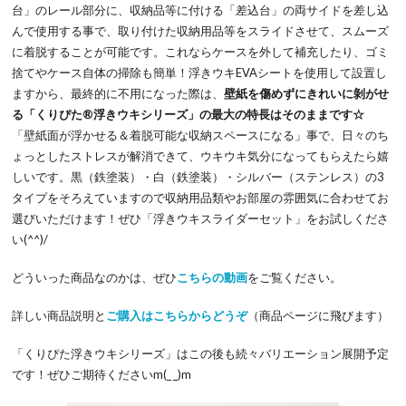
台」のレール部分に、収納品等に付ける「差込台」の両サイドを差し込
んで使用する事で、取り付けた収納用品等をスライドさせて、スムーズ
に着脱することが可能です。これならケースを外して補充したり、ゴミ
捨てやケース自体の掃除も簡単！浮きウキEVAシートを使用して設置し
ますから、最終的に不用になった際は、
壁紙を傷めずにきれいに剝がせ
る「くりぴた®浮きウキシリーズ」の最大の特長はそのままです☆
「壁紙面が浮かせる＆着脱可能な収納スペースになる」事で、日々のち
ょっとしたストレスが解消できて、ウキウキ気分になってもらえたら嬉
しいです。黒（鉄塗装）・白（鉄塗装）・シルバー（ステンレス）の3
タイプをそろえていますので収納用品類やお部屋の雰囲気に合わせてお
選びいただけます！ぜひ「浮きウキスライダーセット」をお試しくださ
い(^^)/
どういった商品なのかは、ぜひ
こちらの動画
をご覧ください。
詳しい商品説明と
ご購入はこちらからどうぞ
（商品ページに飛びます）
「くりぴた浮きウキシリーズ」はこの後も続々バリエーション展開予定
です！ぜひご期待くださいm(_ _)m