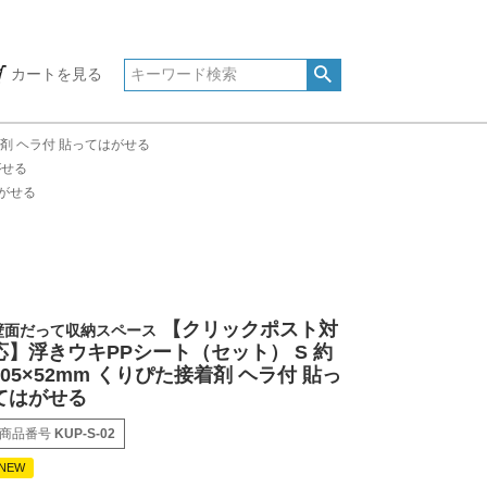
カートを見る
着剤 ヘラ付 貼ってはがせる
がせる
はがせる
【クリックポスト対
壁面だって収納スペース
応】浮きウキPPシート（セット） S 約
105×52mm くりぴた接着剤 ヘラ付 貼っ
てはがせる
商品番号
KUP-S-02
NEW