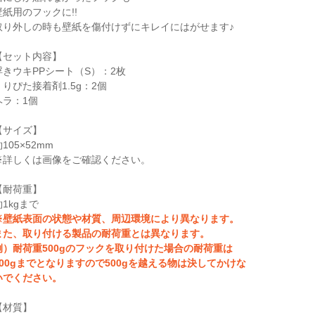
壁紙用のフックに!!
取り外しの時も壁紙を傷付けずにキレイにはがせます♪
【セット内容】
浮きウキPPシート（S）：2枚
くりぴた接着剤1.5g：2個
ヘラ：1個
【サイズ】
105×52mm
※詳しくは画像をご確認ください。
【耐荷重】
約1kgまで
※壁紙表面の状態や材質、周辺環境により異なります。
また、取り付ける製品の耐荷重とは異なります。
例）耐荷重500gのフックを取り付けた場合の耐荷重は
500gまでとなりますので500gを越える物は決してかけな
いでください。
【材質】