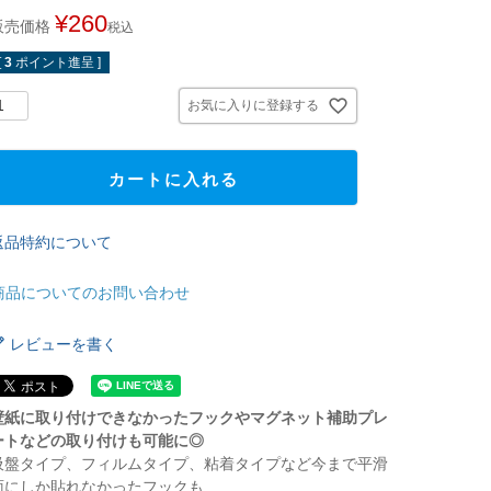
¥
260
販売価格
税込
[
3
ポイント進呈 ]
お気に入りに登録する
カートに入れる
返品特約について
商品についてのお問い合わせ
レビューを書く
壁紙に取り付けできなかったフックやマグネット補助プレ
ートなどの取り付けも可能に◎
吸盤タイプ、フィルムタイプ、粘着タイプなど今まで平滑
面にしか貼れなかったフックも