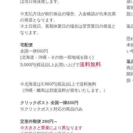
は当日発送致します。
届
着
※支払方法が銀行振込の場合、入金確認が出来次第
急
の発送となります。
※土日祝日、長期休業日の場合は翌営業日の発送と
返
なります。
恐
宅配便
本
全国一律550円
い
(北海道・沖縄・その他一部地域を除く)
返
送料無料
3,000円(税込)以上お買い上げで
商
開
損
※北海道は3,980円(税込)以上で送料無料
（沖縄・離島は別途送料が発生いたします。）
。
クリックポスト 全国一律200円
※クリックポスト対応の商品のみ
定形外郵便 290円～
※大きさと重量により異なります