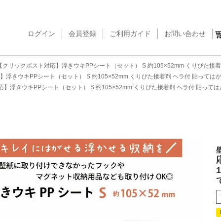
ログイン
会員登録
ご利用ガイド
検索
お問い合わせ
【クリックポスト対応】浮きウキPPシート（セット） S 約105×52mm くりぴた接
浮きウキPPシート（セット） S 約105×52mm くりぴた接着剤 ヘラ付 貼っては
】浮きウキPPシート（セット） S 約105×52mm くりぴた接着剤 ヘラ付 貼って