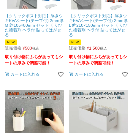
【クリックポスト対応】浮きウ
【クリックポスト対応】浮きウ
キEVAシート(テープ付) 2mm厚
キEVAシート(テープ付) 2mm厚
M 約105×80mm セット くりぴ
L 約210×150mm セット くりぴ
た接着剤 ヘラ付 貼ってはがせ
た接着剤 ヘラ付 貼ってはがせ
る
る
NEW
NEW
販売価格
¥
500
販売価格
¥
1,500
税込
税込
取り付け物にふちがあってもシ
取り付け物にふちがあってもシ
ートの厚みで調整可能！
ートの厚みで調整可能！
カートに入れる
カートに入れる