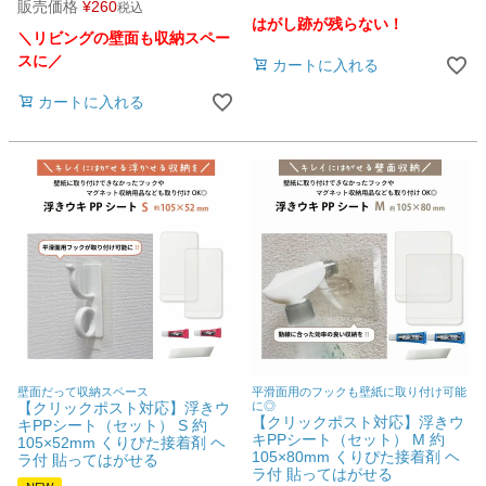
販売価格
¥
260
税込
はがし跡が残らない！
ご利用ガイド
＼リビングの壁面も収納スペー
スに／
カートに入れる
会社概要
カートに入れる
特定商取引法に基づく表示
個人情報の取扱
お問い合わせ
close
壁面だって収納スペース
平滑面用のフックも壁紙に取り付け可能
【クリックポスト対応】浮きウ
に◎
【クリックポスト対応】浮きウ
キPPシート（セット） S 約
キPPシート（セット） M 約
105×52mm くりぴた接着剤 ヘ
105×80mm くりぴた接着剤 ヘ
ラ付 貼ってはがせる
ラ付 貼ってはがせる