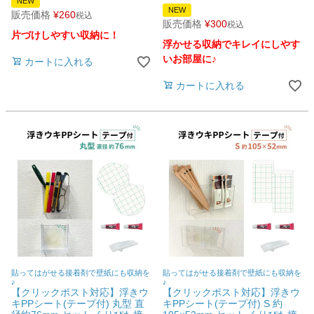
NEW
NEW
販売価格
¥
260
税込
販売価格
¥
300
税込
片づけしやすい収納に！
浮かせる収納でキレイにしやす
いお部屋に♪
カートに入れる
カートに入れる
貼ってはがせる接着剤で壁紙にも収納を
貼ってはがせる接着剤で壁紙にも収納を
♪
♪
【クリックポスト対応】浮きウ
【クリックポスト対応】浮きウ
キPPシート(テープ付) 丸型 直
キPPシート(テープ付) S 約