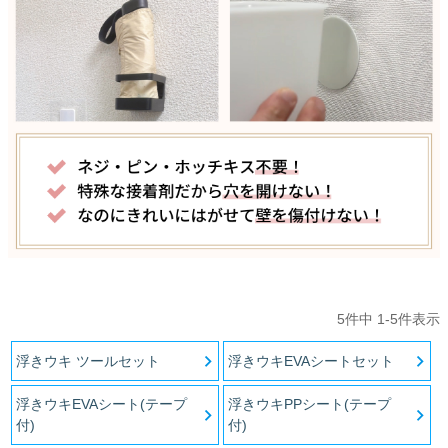
オーダーメイドテープシリーズ
ドリームパック
ドリームパックシリーズ
くりぴた浮きウキシリーズ
デザインシール
5
件中
1
-
5
件表示
ファブリックパネル
浮きウキ ツールセット
浮きウキEVAシートセット
フック
浮きウキEVAシート(テープ
浮きウキPPシート(テープ
付)
付)