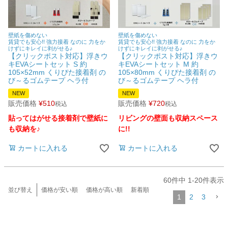
壁紙を傷めない
壁紙を傷めない
賃貸でも安心!! 強力接着 なのに 力をか
賃貸でも安心!! 強力接着 なのに 力をか
けずにキレイに剥がせる♪
けずにキレイに剥がせる♪
【クリックポスト対応】浮きウ
【クリックポスト対応】浮きウ
キEVAシートセット S 約
キEVAシートセット M 約
105×52mm くりぴた接着剤 の
105×80mm くりぴた接着剤 の
び～るゴムテープ ヘラ付
び～るゴムテープ ヘラ付
NEW
NEW
販売価格
¥
510
販売価格
¥
720
税込
税込
貼ってはがせる接着剤で壁紙に
リビングの壁面も収納スペース
も収納を♪
に!!
カートに入れる
カートに入れる
60
件中
1
-
20
件表示
並び替え
価格が安い順
価格が高い順
新着順
1
2
3