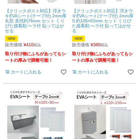
【クリックポスト対応】浮きウ
【クリックポスト対応】浮きウ
キEVAシート(テープ付) 2mm厚
キEVAシート(テープ付) 2mm厚
丸型 直径約76mm セット くり
S 約105×52mm セット くりぴ
ぴた接着剤 ヘラ付 貼ってはが
た接着剤 ヘラ付 貼ってはがせ
せる
る
NEW
NEW
販売価格
¥
410
販売価格
¥
380
税込
税込
取り付け物にふちがあってもシ
取り付け物にふちがあってもシ
ートの厚みで調整可能！
ートの厚みで調整可能！
カートに入れる
カートに入れる