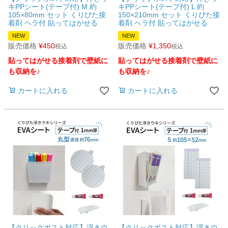
キPPシート(テープ付) M 約
キPPシート(テープ付) L 約
105×80mm セット くりぴた接
150×210mm セット くりぴた接
着剤 ヘラ付 貼ってはがせる
着剤 ヘラ付 貼ってはがせる
NEW
NEW
販売価格
¥
450
販売価格
¥
1,350
税込
税込
貼ってはがせる接着剤で壁紙に
貼ってはがせる接着剤で壁紙に
も収納を♪
も収納を♪
カートに入れる
カートに入れる
【クリックポスト対応】浮きウ
【クリックポスト対応】浮きウ