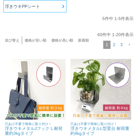
貼ってはがせるアイテム
浮きウキPPシート
5
件中
1
-
5
件表示
ハンドクラフトアイテム
60
件中
1
-
20
件表示
特殊粘着・吸着シート
並び替え
価格が安い順
価格が高い順
新着順
1
2
3
両面テープ
梱包用品
店舗・ディスプレイ用品
ポリ袋・OPP袋
穴あけ不要で簡単に取り付け！
穴あけ不要で簡単に取り付け！
文具・事務用品
浮きウキメタルJフック L 耐荷
浮きウキメタルL型置台 耐荷重
重約3kgタイプ
約4kgタイプ