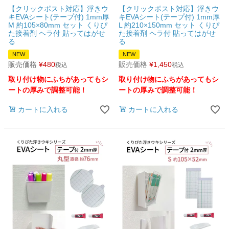
【クリックポスト対応】浮きウ
【クリックポスト対応】浮きウ
キEVAシート(テープ付) 1mm厚
キEVAシート(テープ付) 1mm厚
M 約105×80mm セット くりぴ
L 約210×150mm セット くりぴ
た接着剤 ヘラ付 貼ってはがせ
た接着剤 ヘラ付 貼ってはがせ
る
る
NEW
NEW
販売価格
¥
480
販売価格
¥
1,450
税込
税込
取り付け物にふちがあってもシ
取り付け物にふちがあってもシ
ートの厚みで調整可能！
ートの厚みで調整可能！
カートに入れる
カートに入れる