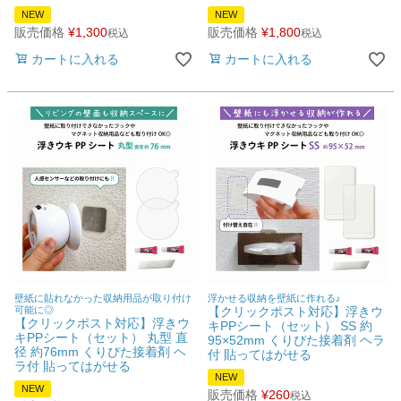
NEW
NEW
衛生用品・ヘルスケア
販売価格
¥
1,300
販売価格
¥
1,800
税込
税込
カートに入れる
カートに入れる
感染防止関連商品
壁紙に貼れなかった収納用品が取り付け
浮かせる収納を壁紙に作れる♪
可能に◎
【クリックポスト対応】浮きウ
【クリックポスト対応】浮きウ
キPPシート（セット） SS 約
キPPシート（セット） 丸型 直
95×52mm くりぴた接着剤 ヘラ
径 約76mm くりぴた接着剤 ヘ
付 貼ってはがせる
ラ付 貼ってはがせる
NEW
NEW
販売価格
¥
260
税込