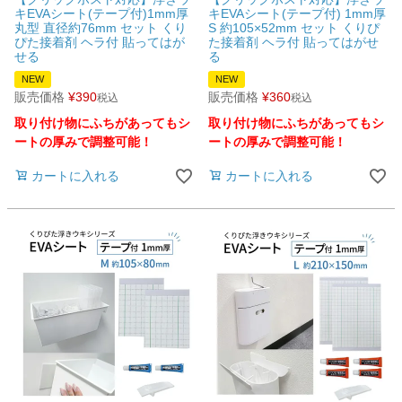
キEVAシート(テープ付)1mm厚
キEVAシート(テープ付) 1mm厚
丸型 直径約76mm セット くり
S 約105×52mm セット くりぴ
ぴた接着剤 ヘラ付 貼ってはが
た接着剤 ヘラ付 貼ってはがせ
せる
る
NEW
NEW
販売価格
¥
390
販売価格
¥
360
税込
税込
取り付け物にふちがあってもシ
取り付け物にふちがあってもシ
ートの厚みで調整可能！
ートの厚みで調整可能！
カートに入れる
カートに入れる