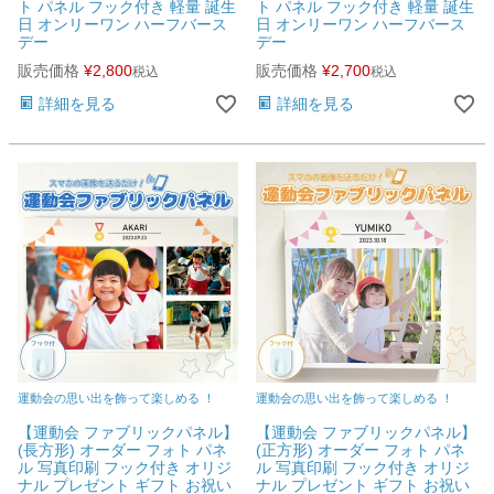
ト パネル フック付き 軽量 誕生
ト パネル フック付き 軽量 誕生
日 オンリーワン ハーフバース
日 オンリーワン ハーフバース
ご利用ガイド
デー
デー
販売価格
¥
2,800
販売価格
¥
2,700
税込
税込
会社概要
詳細を見る
詳細を見る
特定商取引法に基づく表示
個人情報の取扱
お問い合わせ
close
運動会の思い出を飾って楽しめる ！
運動会の思い出を飾って楽しめる ！
【運動会 ファブリックパネル】
【運動会 ファブリックパネル】
(長方形) オーダー フォト パネ
(正方形) オーダー フォト パネ
ル 写真印刷 フック付き オリジ
ル 写真印刷 フック付き オリジ
ナル プレゼント ギフト お祝い
ナル プレゼント ギフト お祝い