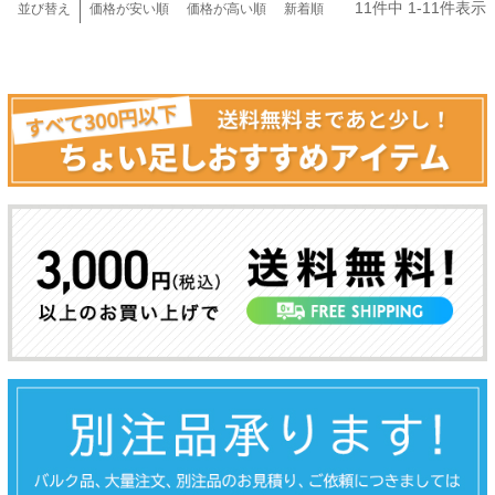
11
件中
1
-
11
件表示
並び替え
価格が安い順
価格が高い順
新着順