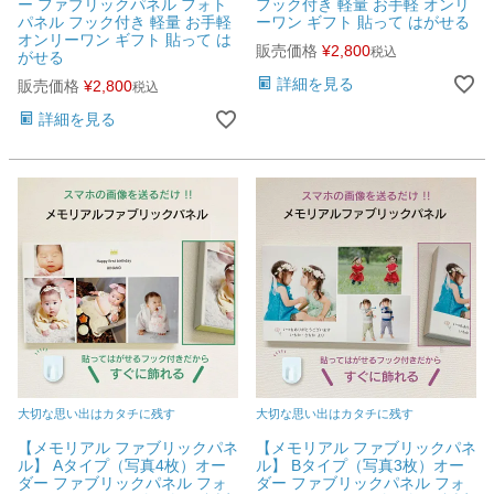
ー ファブリックパネル フォト
フック付き 軽量 お手軽 オンリ
パネル フック付き 軽量 お手軽
ーワン ギフト 貼って はがせる
衛生用品・ヘルスケア
オンリーワン ギフト 貼って は
販売価格
¥
2,800
税込
がせる
詳細を見る
販売価格
¥
2,800
税込
感染防止関連商品
詳細を見る
大切な思い出はカタチに残す
大切な思い出はカタチに残す
【メモリアル ファブリックパネ
【メモリアル ファブリックパネ
ル】 Aタイプ（写真4枚）オー
ル】 Bタイプ（写真3枚）オー
ダー ファブリックパネル フォ
ダー ファブリックパネル フォ