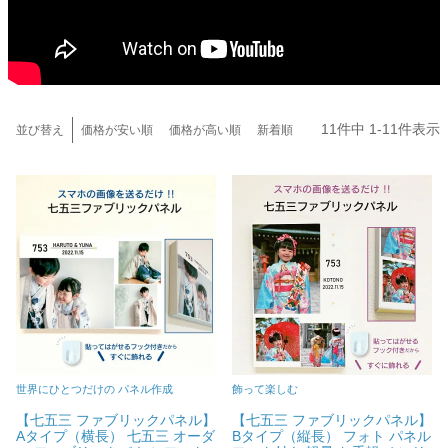
貼ってはがせるアイテム
ハンドクラフトアイテム
特殊粘着・吸着シート
11
件中
1
-
11
件表示
並び替え
価格が安い順
価格が高い順
新着順
両面テープ
梱包用品
店舗・ディスプレイ用品
ポリ袋・OPP袋
世界にひとつだけの パネル作成
飾って楽しむ
【七五三 ファブリックパネル】
【七五三 ファブリックパネル】
文具・事務用品
Aタイプ（横長） 七五三 オーダ
Bタイプ（縦長） フォト パネル