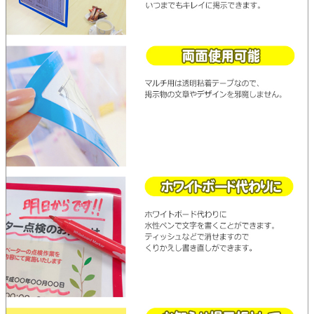
貼ってはがせるアイテム
ハンドクラフトアイテム
特殊粘着・吸着シート
両面テープ
梱包用品
店舗・ディスプレイ用品
ポリ袋・OPP袋
文具・事務用品