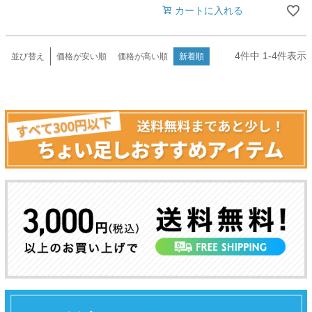
カートに入れる
4
件中
1
-
4
件表示
並び替え
価格が安い順
価格が高い順
新着順