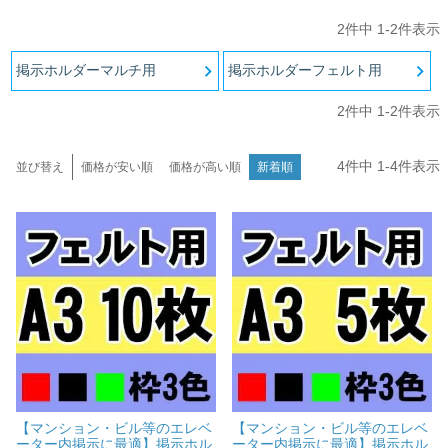
2
件中
1
-
2
件表示
ご利用ガイド
掲示ホルダーマルチ用
掲示ホルダーフェルト用
会社概要
特定商取引法に基づく表示
2
件中
1
-
2
件表示
個人情報の取扱
4
件中
1
-
4
件表示
並び替え
価格が安い順
価格が高い順
新着順
お問い合わせ
close
【マンション・ビル等のエレベ
【マンション・ビル等のエレベ
ーター内掲示に最適】掲示ホル
ーター内掲示に最適】掲示ホル