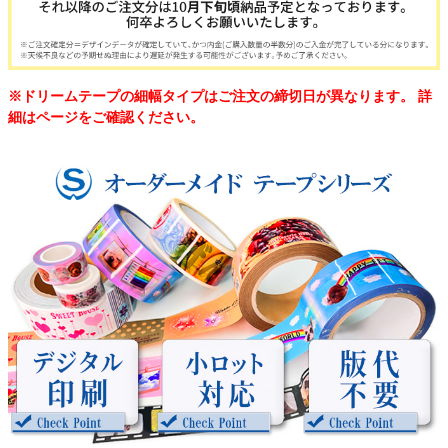
貼ってはがせるアイテム
ハンドクラフトアイテム
※ドリームテープの細幅タイプはご注文の締切日が異なります。 詳
細はページをご確認ください。
特殊粘着・吸着シート
両面テープ
梱包用品
店舗・ディスプレイ用品
ポリ袋・OPP袋
文具・事務用品