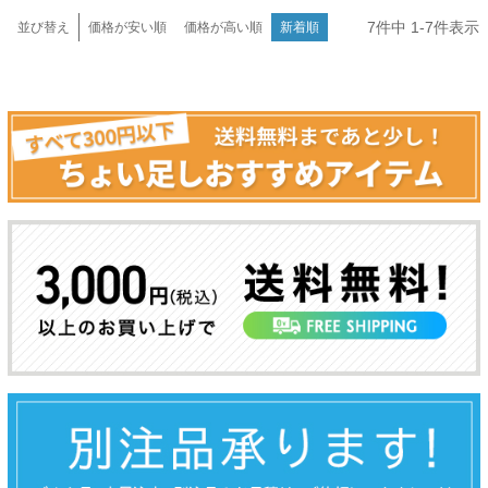
7
件中
1
-
7
件表示
並び替え
価格が安い順
価格が高い順
新着順