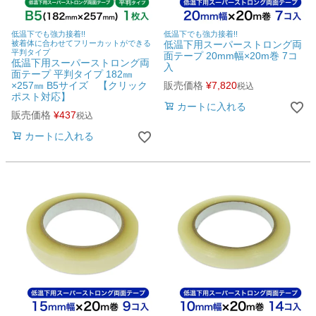
ご利用ガイド
低温下でも強力接着!!
低温下でも強力接着!!
被着体に合わせてフリーカットができる
低温下用スーパーストロング両
会社概要
平判タイプ
面テープ 20mm幅×20m巻 7コ
低温下用スーパーストロング両
入
面テープ 平判タイプ 182㎜
特定商取引法に基づく表示
×257㎜ B5サイズ 【クリック
販売価格
¥
7,820
税込
ポスト対応】
個人情報の取扱
カートに入れる
販売価格
¥
437
税込
お問い合わせ
カートに入れる
close