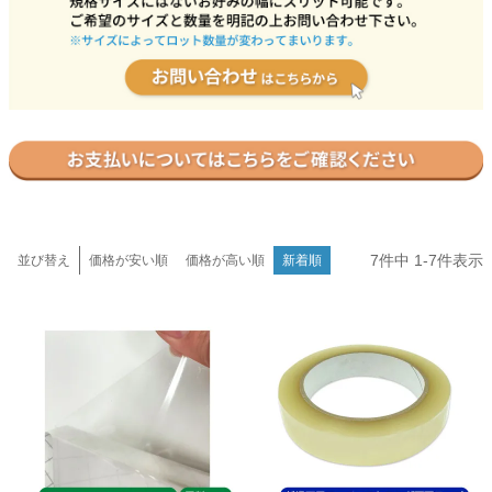
衛生用品・ヘルスケア
感染防止関連商品
7
件中
1
-
7
件表示
並び替え
価格が安い順
価格が高い順
新着順