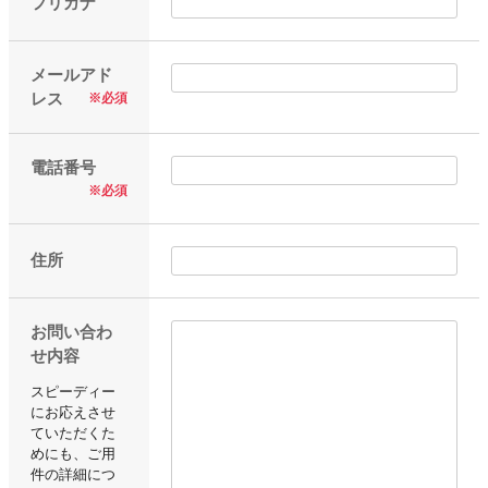
フリガナ
オーダーメイドテープシリーズ
メールアド
レス
※必須
ドリームパック
電話番号
ドリームパックシリーズ
※必須
くりぴた浮きウキシリーズ
住所
デザインシール
お問い合わ
せ内容
ファブリックパネル
スピーディー
にお応えさせ
フック
ていただくた
めにも、ご用
件の詳細につ