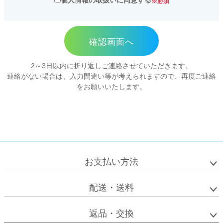
個人情報の取扱いに同意する
※必須
お申込等のご本人の特定のために、
衛生用品・ヘルスケア
ご担当者名をお伺いしております。
ご請求のあった資料をお届け、必要
なご案内状、ご挨拶状をお届けする
感染防止関連商品
ため。
2～3日以内に折り返しご連絡させていただきます。
その他当社サービスを提供するた
連絡がない場合は、入力間違い等が考えられますので、再度ご連絡
め。
をお願いいたします。
電話・電子メール・郵送等各種媒体
によりサービスに関する販売推奨・
アンケート等の送付を行うため。
株式会社清和産業は、お客様の個人情報を
適正に取り扱うため、社内規定及び社内管
理体制の整備、従業員の教育、並びに個人
お支払い方法
情報への不正アクセスや個人情報の紛失、
破壊、改ざん及び漏洩防止に関する適切な
配送・送料
措置を行い、またその見直しを継続して図
ることにより、個人情報の保護に努めてま
返品・交換
いります。