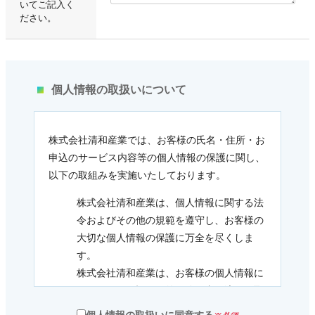
いてご記入く
貼ってはがせるアイテム
ださい。
ハンドクラフトアイテム
特殊粘着・吸着シート
個人情報の取扱いについて
両面テープ
株式会社清和産業では、お客様の氏名・住所・お
申込のサービス内容等の個人情報の保護に関し、
梱包用品
以下の取組みを実施いたしております。
株式会社清和産業は、個人情報に関する法
店舗・ディスプレイ用品
令およびその他の規範を遵守し、お客様の
大切な個人情報の保護に万全を尽くしま
ポリ袋・OPP袋
す。
株式会社清和産業は、お客様の個人情報に
ついては、下記の目的の範囲内で適正に取
文具・事務用品
扱いさせていただきます。