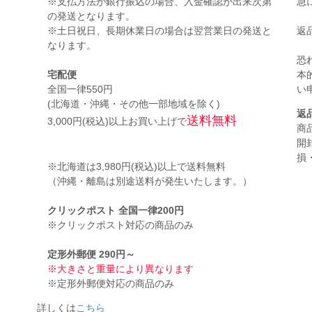
※支払方法が銀行振込の場合、入金確認が出来次第
急
の発送となります。
※土日祝日、長期休業日の場合は翌営業日の発送と
返
なります。
恐
宅配便
本
全国一律550円
い
(北海道・沖縄・その他一部地域を除く)
返
送料無料
3,000円(税込)以上お買い上げで
商
開
損
※北海道は3,980円(税込)以上で送料無料
（沖縄・離島は別途送料が発生いたします。）
。
クリックポスト 全国一律200円
※クリックポスト対応の商品のみ
定形外郵便 290円～
※大きさと重量により異なります
※定形外郵便対応の商品のみ
詳しくは
こちら