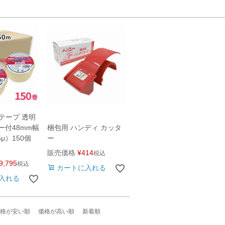
Pテープ 透明
ー付48mm幅
梱包用 ハンディ カッタ
5μ）150個
ー
販売価格
¥
414
税込
9,795
税込
カートに入れる
入れる
格が安い順
価格が高い順
新着順