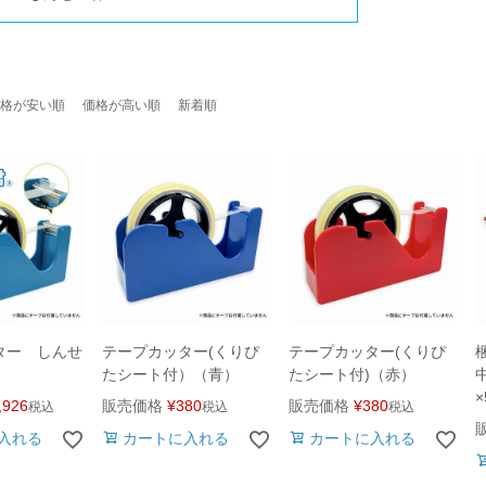
格が安い順
価格が高い順
新着順
ター しんせ
テープカッター(くりぴ
テープカッター(くりぴ
たシート付）（青）
たシート付)（赤）
,926
販売価格
¥
380
販売価格
¥
380
税込
税込
税込
入れる
カートに入れる
カートに入れる