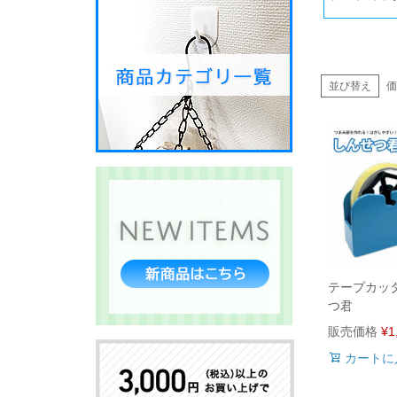
並び替え
価
テープカッ
つ君
販売価格
¥
1
カートに