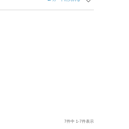
7
件中
1
-
7
件表示