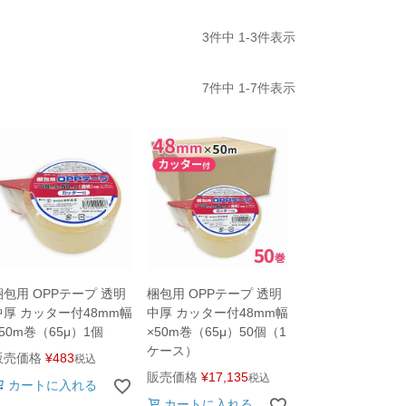
3
件中
1
-
3
件表示
7
件中
1
-
7
件表示
梱包用 OPPテープ 透明
梱包用 OPPテープ 透明
中厚 カッター付48mm幅
中厚 カッター付48mm幅
×50m巻（65μ）1個
×50m巻（65μ）50個（1
ケース）
販売価格
¥
483
税込
販売価格
¥
17,135
税込
カートに入れる
カートに入れる