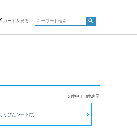
カートを見る
3
件中
1
-
3
件表示
くりぴたシート付)