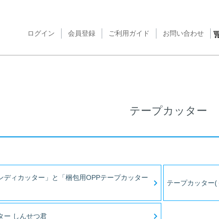
ログイン
会員登録
ご利用ガイド
検索
お問い合わせ
テープカッター
ンディカッター」と「梱包用OPPテープカッター
テープカッター(
ター しんせつ君