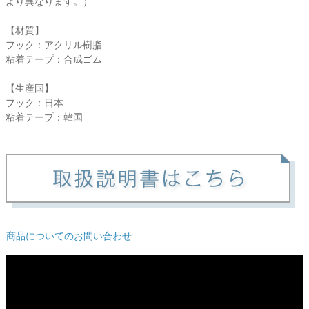
より異なります。）
ご利用ガイド
【材質】
フック：アクリル樹脂
会社概要
粘着テープ：合成ゴム
特定商取引法に基づく表示
【生産国】
個人情報の取扱
フック：日本
粘着テープ：韓国
お問い合わせ
close
商品についてのお問い合わせ