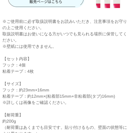
衛生用品・ヘルスケア
※ご使用前に必ず取扱説明書をお読みいただき、注意事項をお守り
感染防止関連商品
の上ご使用ください。
取扱説明書はお使いになる方がいつでも見られる場所に保管してく
ださい。
※壁紙には使用できません。
【セット内容】
フック：4個
粘着テープ：4枚
【サイズ】
フック：約23mm×16mm
粘着テープ：約12mm×(粘着部15mm+非粘着部(タブ)16mm)
※詳しくは画像をご確認ください。
【耐荷重】
約200g
（耐荷重はあくまでも目安です。貼り付けるもの、壁面の状態等に