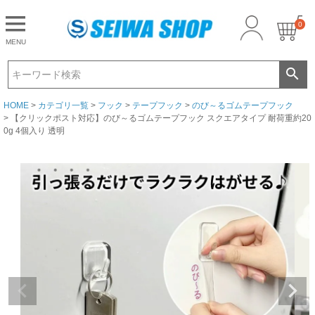
0
CLOSE
MENU
ゲスト 様こんにちは
ログイン
HOME
カテゴリ一覧
フック
テープフック
のび～るゴムテープフック
【クリックポスト対応】のび～るゴムテープフック スクエアタイプ 耐荷重約20
0g 4個入り 透明