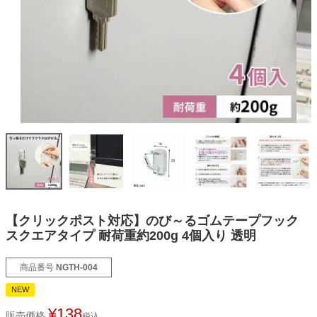
オーダーメイドテープシリーズ
ドリームパック
ドリームパックシリーズ
くりぴた浮きウキシリーズ
デザインシール
【クリックポスト対応】のび～るゴムテープフック
スクエアタイプ 耐荷重約200g 4個入り 透明
ファブリックパネル
商品番号
NGTH-004
フック
NEW
¥
138
販売価格
税込