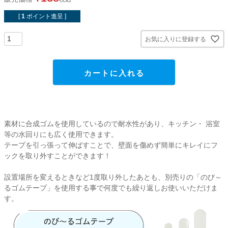
貼ってはがせるアイテム
[
1
ポイント進呈 ]
ハンドクラフトアイテム
お気に入りに登録する
特殊粘着・吸着シート
カートに入れる
両面テープ
素材に合成ゴムを使用しているので耐水性があり、キッチン・ 浴室
梱包用品
等の水回りにも広く使用できます。
テープを引っ張って伸ばすことで、壁面を傷めず簡単にキレイにフ
店舗・ディスプレイ用品
ックを取り外すことができます！
設置場所を変えるときなど1度取り外したあとも、別売りの「のび～
ポリ袋・OPP袋
るゴムテープ」を使用する事で何度でも繰り返しお使いいただけま
す。
文具・事務用品