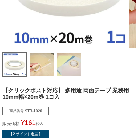
オーダーメイドテープシリーズ
ドリームパック
ドリームパックシリーズ
くりぴた浮きウキシリーズ
デザインシール
【クリックポスト対応】 多用途 両面テープ 業務用
10mm幅×20m巻 1コ入
ファブリックパネル
商品番号
STR-1020
¥
161
フック
販売価格
税込
[
2
ポイント進呈 ]