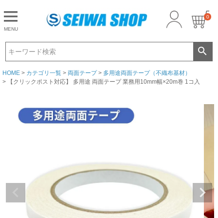
0
CLOSE
MENU
ゲスト 様こんにちは
ログイン
HOME
カテゴリ一覧
両面テープ
多用途両面テープ（不織布基材）
【クリックポスト対応】 多用途 両面テープ 業務用10mm幅×20m巻 1コ入