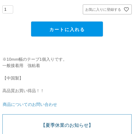
貼ってはがせるアイテム
お気に入りに登録する
ハンドクラフトアイテム
カートに入れる
特殊粘着・吸着シート
両面テープ
※10mm幅のテープ1個入りです。
一般接着用 強粘着
梱包用品
【中国製】
店舗・ディスプレイ用品
高品質お買い得品！！
商品についてのお問い合わせ
ポリ袋・OPP袋
【夏季休業のお知らせ】
文具・事務用品