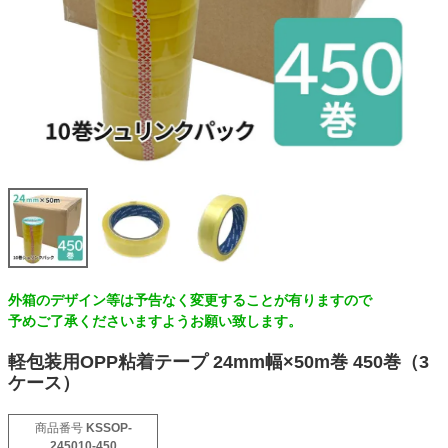
オーダーメイドテープシリーズ
ドリームパック
ドリームパックシリーズ
くりぴた浮きウキシリーズ
デザインシール
外箱のデザイン等は予告なく変更することが有りますので
予めご了承くださいますようお願い致します。
ファブリックパネル
軽包装用OPP粘着テープ 24mm幅×50m巻 450巻（3
ケース）
フック
商品番号
KSSOP-
245010-450