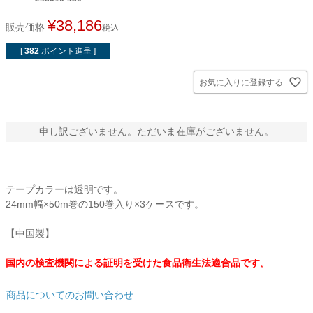
貼ってはがせるアイテム
¥
38,186
販売価格
税込
ハンドクラフトアイテム
[
382
ポイント進呈 ]
お気に入りに登録する
特殊粘着・吸着シート
両面テープ
申し訳ございません。ただいま在庫がございません。
梱包用品
テープカラーは透明です。
24mm幅×50m巻の150巻入り×3ケースです。
店舗・ディスプレイ用品
【中国製】
ポリ袋・OPP袋
国内の検査機関による証明を受けた食品衛生法適合品です。
文具・事務用品
商品についてのお問い合わせ