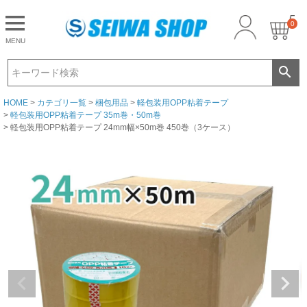
0
CLOSE
MENU
ゲスト 様こんにちは
ログイン
HOME
カテゴリ一覧
梱包用品
軽包装用OPP粘着テープ
軽包装用OPP粘着テープ 35m巻・50m巻
軽包装用OPP粘着テープ 24mm幅×50m巻 450巻（3ケース）