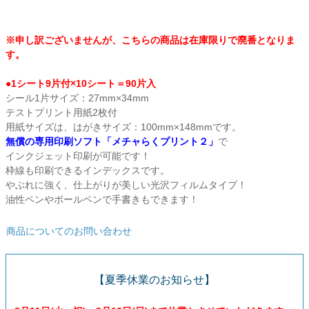
貼ってはがせるアイテム
※申し訳ございませんが、こちらの商品は在庫限りで廃番となりま
ハンドクラフトアイテム
す。
●1シート9片付×10シート＝90片入
特殊粘着・吸着シート
シール1片サイズ：27mm×34mm
テストプリント用紙2枚付
用紙サイズは、はがきサイズ：100mm×148mmです。
両面テープ
無償の専用印刷ソフト「メチャらくプリント２」
で
インクジェット印刷が可能です！
梱包用品
枠線も印刷できるインデックスです。
やぶれに強く、仕上がりが美しい光沢フィルムタイプ！
油性ペンやボールペンで手書きもできます！
店舗・ディスプレイ用品
商品についてのお問い合わせ
ポリ袋・OPP袋
【夏季休業のお知らせ】
文具・事務用品