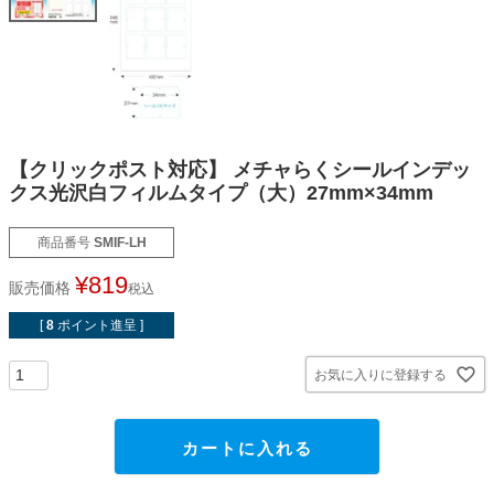
オーダーメイドテープシリーズ
ドリームパック
【クリックポスト対応】 メチャらくシールインデッ
ドリームパックシリーズ
クス光沢白フィルムタイプ（大）27mm×34mm
くりぴた浮きウキシリーズ
商品番号
SMIF-LH
¥
819
販売価格
税込
デザインシール
[
8
ポイント進呈 ]
ファブリックパネル
お気に入りに登録する
フック
カートに入れる