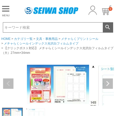
0
CLOSE
MENU
ゲスト 様こんにちは
ログイン
HOME
カテゴリ一覧
文具・事務用品
メチャらくプリントシール
メチャらくシールインデックス光沢白フィルムタイプ
【クリックポスト対応】 メチャらくシールインデックス光沢白フィルムタイプ
（大）27mm×34mm