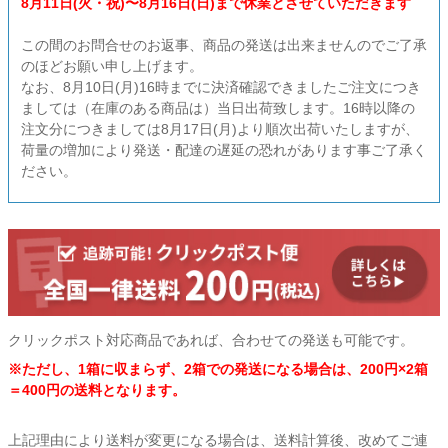
8月11日(火・祝)〜8月16日(日)まで休業とさせていただきます
衛生用品・ヘルスケア
この間のお問合せのお返事、商品の発送は出来ませんのでご了承
のほどお願い申し上げます。
なお、8月10日(月)16時までに決済確認できましたご注文につき
感染防止関連商品
ましては（在庫のある商品は）当日出荷致します。16時以降の
注文分につきましては8月17日(月)より順次出荷いたしますが、
荷量の増加により発送・配達の遅延の恐れがあります事ご了承く
ださい。
クリックポスト対応商品であれば、合わせての発送も可能です。
※ただし、1箱に収まらず、2箱での発送になる場合は、200円×2箱
＝400円の送料となります。
上記理由により送料が変更になる場合は、送料計算後、改めてご連