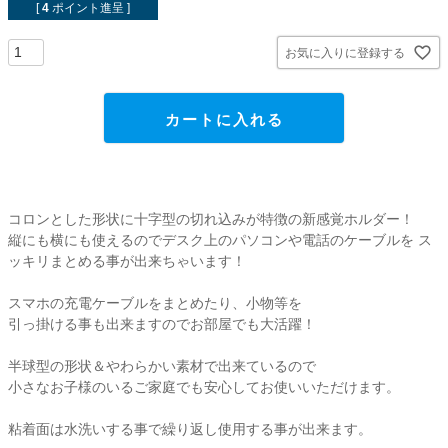
貼ってはがせるアイテム
[
4
ポイント進呈 ]
お気に入りに登録する
ハンドクラフトアイテム
カートに入れる
特殊粘着・吸着シート
両面テープ
コロンとした形状に十字型の切れ込みが特徴の新感覚ホルダー！
縦にも横にも使えるのでデスク上のパソコンや電話のケーブルを ス
梱包用品
ッキリまとめる事が出来ちゃいます！
店舗・ディスプレイ用品
スマホの充電ケーブルをまとめたり、小物等を
引っ掛ける事も出来ますのでお部屋でも大活躍！
ポリ袋・OPP袋
半球型の形状＆やわらかい素材で出来ているので
小さなお子様のいるご家庭でも安心してお使いいただけます。
文具・事務用品
粘着面は水洗いする事で繰り返し使用する事が出来ます。