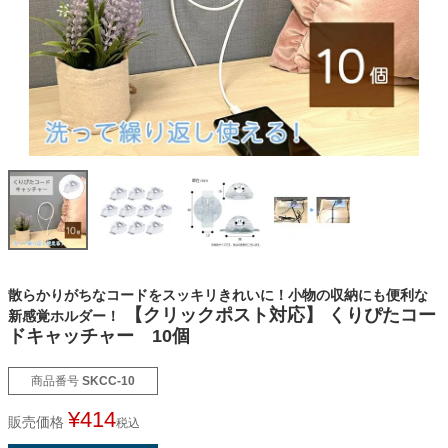
オーダーメイドテープシリーズ
ドリームパック
ドリームパックシリーズ
くりぴた浮きウキシリーズ
デザインシール
散らかりがちなコードをスッキリきれいに！小物の収納にも便利な
【クリックポスト対応】 くりぴたコー
新感覚ホルダー！
ドキャッチャー 10個
ファブリックパネル
商品番号
SKCC-10
フック
¥
414
販売価格
税込