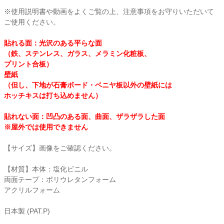
※使用説明書や動画をよくご覧の上、注意事項をお守りいただいて
衛生用品・ヘルスケア
ご使用ください。
貼れる面：光沢のある平らな面
感染防止関連商品
（鉄、ステンレス、ガラス、メラミン化粧板、
プリント合板）
壁紙
（但し、下地が石膏ボード・ベニヤ板以外の壁紙には
ホッチキスは打ち込めません）
貼れない面：凹凸のある面、曲面、ザラザラした面
※屋外では使用できません
【サイズ】画像をご確認ください。
【材質】本体：塩化ビニル
両面テープ：ポリウレタンフォーム
アクリルフォーム
日本製 (PAT.P)