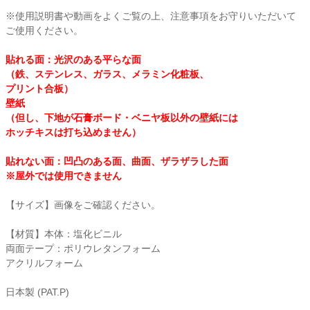
※使用説明書や動画をよくご覧の上、注意事項をお守りいただいて
衛生用品・ヘルスケア
ご使用ください。
貼れる面：光沢のある平らな面
感染防止関連商品
（鉄、ステンレス、ガラス、メラミン化粧板、
プリント合板）
壁紙
（但し、下地が石膏ボード・ベニヤ板以外の壁紙には
ホッチキスは打ち込めません）
貼れない面：凹凸のある面、曲面、ザラザラした面
※屋外では使用できません
【サイズ】画像をご確認ください。
【材質】本体：塩化ビニル
両面テープ：ポリウレタンフォーム
アクリルフォーム
日本製 (PAT.P)