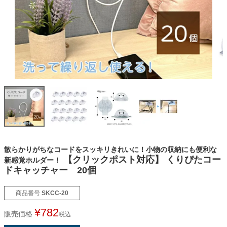
オーダーメイドテープシリーズ
ドリームパック
ドリームパックシリーズ
くりぴた浮きウキシリーズ
デザインシール
散らかりがちなコードをスッキリきれいに！小物の収納にも便利な
【クリックポスト対応】 くりぴたコー
新感覚ホルダー！
ドキャッチャー 20個
ファブリックパネル
商品番号
SKCC-20
フック
¥
782
販売価格
税込