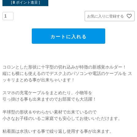
貼ってはがせるアイテム
[
8
ポイント進呈 ]
お気に入りに登録する
ハンドクラフトアイテム
カートに入れる
特殊粘着・吸着シート
両面テープ
コロンとした形状に十字型の切れ込みが特徴の新感覚ホルダー！
縦にも横にも使えるのでデスク上のパソコンや電話のケーブルを ス
梱包用品
ッキリまとめる事が出来ちゃいます！
店舗・ディスプレイ用品
スマホの充電ケーブルをまとめたり、小物等を
引っ掛ける事も出来ますのでお部屋でも大活躍！
ポリ袋・OPP袋
半球型の形状＆やわらかい素材で出来ているので
小さなお子様のいるご家庭でも安心してお使いいただけます。
文具・事務用品
粘着面は水洗いする事で繰り返し使用する事が出来ます。