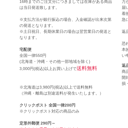
16時までのご注文分につきましては在庫がある商品
万
は当日発送致します。
届
着
※支払方法が銀行振込の場合、入金確認が出来次第
急
の発送となります。
※土日祝日、長期休業日の場合は翌営業日の発送と
返
なります。
恐
宅配便
本
全国一律550円
い
(北海道・沖縄・その他一部地域を除く)
返
送料無料
3,000円(税込)以上お買い上げで
商
開
損
※北海道は3,980円(税込)以上で送料無料
（沖縄・離島は別途送料が発生いたします。）
。
クリックポスト 全国一律200円
※クリックポスト対応の商品のみ
定形外郵便 290円～