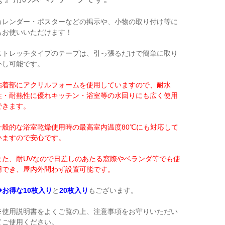
カレンダー・ポスターなどの掲示や、小物の取り付け等に
もお使いいただけます！
ストレッチタイプのテープは、引っ張るだけで簡単に取り
外し可能です。
粘着部にアクリルフォームを使用していますので、耐水
性・耐熱性に優れキッチン・浴室等の水回りにも広く使用
できます。
一般的な浴室乾燥使用時の最高室内温度80℃にも対応して
いますので安心です。
また、耐UVなので日差しのあたる窓際やベランダ等でも使
用でき、屋内外問わず設置可能です。
◆お得な10枚入り
と
20枚入り
もございます。
※使用説明書をよくご覧の上、注意事項をお守りいただい
てご使用ください。