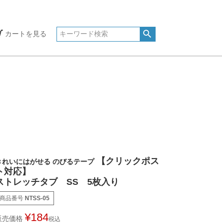
カートを見る
【クリックポス
きれいにはがせる のびるテープ
ト対応】
ストレッチタブ SS 5枚入り
商品番号
NTSS-05
¥
184
販売価格
税込