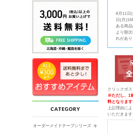
8月11
日(月)
ある商品
より順次
れがあり
クリックポス
※ただし、1
料となります
上記理由によ
いただきます
オーダーメイドテープシリーズ