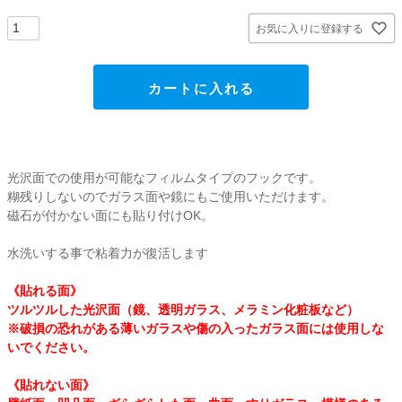
貼ってはがせるアイテム
お気に入りに登録する
ハンドクラフトアイテム
カートに入れる
特殊粘着・吸着シート
両面テープ
光沢面での使用が可能なフィルムタイプのフックです。
糊残りしないのでガラス面や鏡にもご使用いただけます。
磁石が付かない面にも貼り付けOK。
梱包用品
水洗いする事で粘着力が復活します
店舗・ディスプレイ用品
《貼れる面》
ツルツルした光沢面（鏡、透明ガラス、メラミン化粧板など）
ポリ袋・OPP袋
※破損の恐れがある薄いガラスや傷の入ったガラス面には使用しな
いでください。
文具・事務用品
《貼れない面》