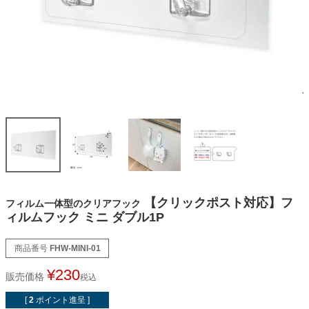
オーダーメイドテープシリーズ
ドリームパック
ドリームパックシリーズ
くりぴた浮きウキシリーズ
デザインシール
【クリックポスト対応】フ
フィルム一体型のクリアフック
ィルムフック ミニ ダブル1P
ファブリックパネル
商品番号
FHW-MINI-01
¥
230
フック
販売価格
税込
[
2
ポイント進呈 ]