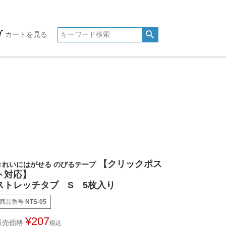
カートを見る
【クリックポス
きれいにはがせる のびるテープ
ト対応】
ストレッチタブ S 5枚入り
商品番号
NTS-05
¥
207
販売価格
税込