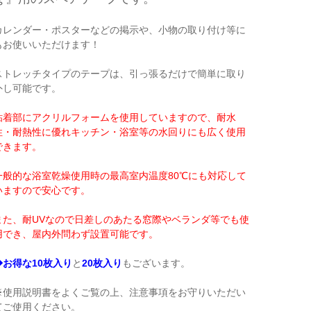
カレンダー・ポスターなどの掲示や、小物の取り付け等に
もお使いいただけます！
ストレッチタイプのテープは、引っ張るだけで簡単に取り
外し可能です。
粘着部にアクリルフォームを使用していますので、耐水
性・耐熱性に優れキッチン・浴室等の水回りにも広く使用
できます。
一般的な浴室乾燥使用時の最高室内温度80℃にも対応して
いますので安心です。
また、耐UVなので日差しのあたる窓際やベランダ等でも使
用でき、屋内外問わず設置可能です。
◆お得な10枚入り
と
20枚入り
もございます。
※使用説明書をよくご覧の上、注意事項をお守りいただい
てご使用ください。