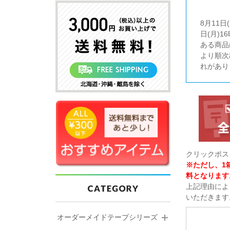
8月11
日(月)
ある商品
より順次
れがあり
クリックポス
※ただし、1
料となります
上記理由によ
いただきます
オーダーメイドテープシリーズ