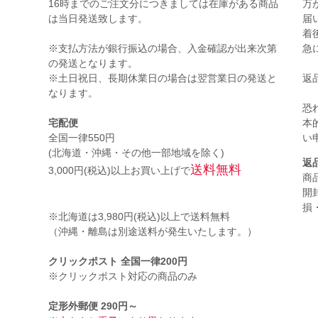
16時までのご注文分につきましては在庫がある商品
万
は当日発送致します。
届
着
※支払方法が銀行振込の場合、入金確認が出来次第
急
の発送となります。
※土日祝日、長期休業日の場合は翌営業日の発送と
返
なります。
恐
宅配便
本
全国一律550円
い
(北海道・沖縄・その他一部地域を除く)
返
送料無料
3,000円(税込)以上お買い上げで
商
開
損
※北海道は3,980円(税込)以上で送料無料
（沖縄・離島は別途送料が発生いたします。）
。
クリックポスト 全国一律200円
※クリックポスト対応の商品のみ
定形外郵便 290円～