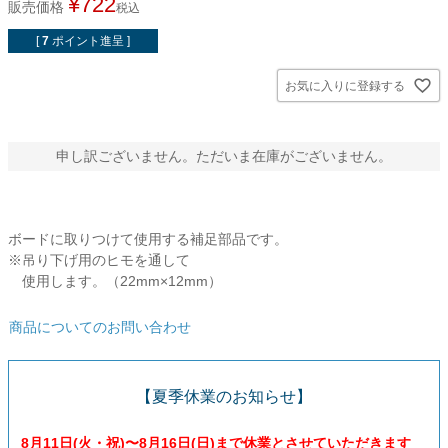
¥
722
販売価格
税込
オーダーメイドテープシリーズ
[
7
ポイント進呈 ]
お気に入りに登録する
ドリームパック
申し訳ございません。ただいま在庫がございません。
ドリームパックシリーズ
くりぴた浮きウキシリーズ
ボードに取りつけて使用する補足部品です。
※吊り下げ用のヒモを通して
デザインシール
使用します。（22mm×12mm）
商品についてのお問い合わせ
ファブリックパネル
【夏季休業のお知らせ】
フック
8月11日(火・祝)〜8月16日(日)まで休業とさせていただきます