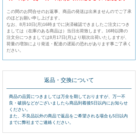
貼ってはがせるアイテム
この間のお問合せのお返事、商品の発送は出来ませんのでご了承
のほどお願い申し上げます。
ハンドクラフトアイテム
なお、8月10日(月)16時までに決済確認できましたご注文につき
ましては（在庫のある商品は）当日出荷致します。16時以降の
注文分につきましては8月17日(月)より順次出荷いたしますが、
特殊粘着・吸着シート
荷量の増加により発送・配達の遅延の恐れがあります事ご了承く
ださい。
両面テープ
梱包用品
返品・交換について
店舗・ディスプレイ用品
商品の品質につきましては万全を期しておりますが、万一不
良・破損などがございましたら商品到着後5日以内にお知らせ
ください。
ポリ袋・OPP袋
また、不良品以外の商品で返品をご希望される場合も5日以内
までに弊社までご連絡ください。
文具・事務用品