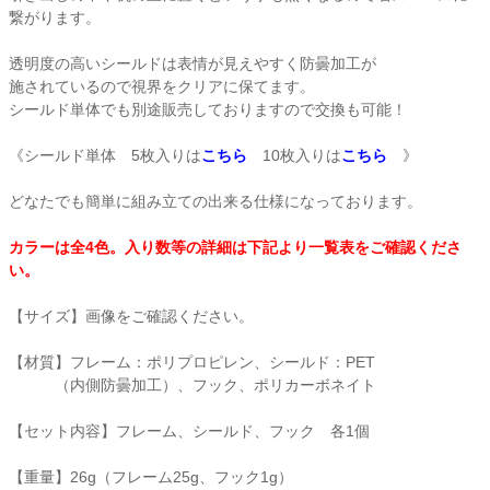
繋がります。
衛生用品・ヘルスケア
透明度の高いシールドは表情が見えやすく防曇加工が
施されているので視界をクリアに保てます。
感染防止関連商品
シールド単体でも別途販売しておりますので交換も可能！
《シールド単体 5枚入りは
こちら
10枚入りは
こちら
》
どなたでも簡単に組み立ての出来る仕様になっております。
カラーは全4色。入り数等の詳細は下記より一覧表をご確認くださ
い。
【サイズ】画像をご確認ください。
【材質】フレーム：ポリプロピレン、シールド：PET
（内側防曇加工）、フック、ポリカーボネイト
【セット内容】フレーム、シールド、フック 各1個
【重量】26g（フレーム25g、フック1g）