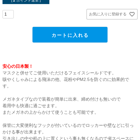
[
2
ポイント進呈 ]
貼ってはがせるアイテム
お気に入りに登録する
ハンドクラフトアイテム
カートに入れる
特殊粘着・吸着シート
両面テープ
安心の日本製！
マスクと併せてご使用いただけるフェイスシールドです。
梱包用品
咳やくしゃみによる飛沫の他、花粉やPM2.5を防ぐのに効果的で
す。
店舗・ディスプレイ用品
メガネタイプなので装着が簡単に出来、締め付けも無いので
着用中も快適に過ごせます。
またメガネの上からかけて使うことも可能です。
ポリ袋・OPP袋
保管に大変便利なフックが付いているのでロッカーや壁などに引っ
文具・事務用品
かける事が出来ます。
引き出しの中や机の上に置くという事も無くなるので省スペースに