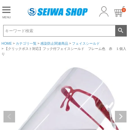
0
CLOSE
MENU
ゲスト 様こんにちは
ログイン
HOME
カテゴリ一覧
感染防止関連商品
フェイスシールド
【クリックポスト対応】フック付フェイスシールド フレーム色 赤 １個入
り